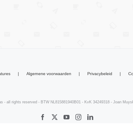
tures
Algemene voorwaarden
Privacybeleid
Co
s - all rights reserved - BTW NL815881940B01 - KvK 34249318 - Joan Muy
Facebook
X
YouTube
Instagram
LinkedIn