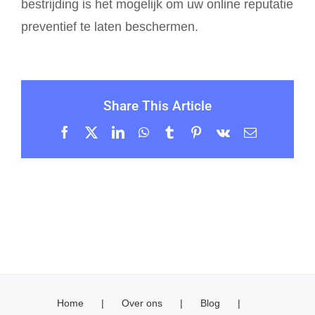
bestrijding is het mogelijk om uw online reputatie
preventief te laten beschermen.
Share This Article
Facebook
X
LinkedIn
WhatsApp
Tumblr
Pinterest
Vk
E-
mail
Home
Over ons
Blog